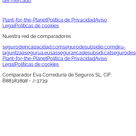
del mercado
Plant-for-the-Planet
Política de Privacidad
Aviso
Legal
Políticas de cookies
Nuestra red de comparadores
segurodeincapacidad.com
segurodesubsidio.com
diru-
laguntzaasegurua.eus
assegurancadesubsidi.cat
segurodesu
Plant-for-the-Planet
Política de Privacidad
Aviso
Legal
Políticas de cookies
Comparador Eva Correduría de Seguros SL, CIF:
B88383898 - J-3739