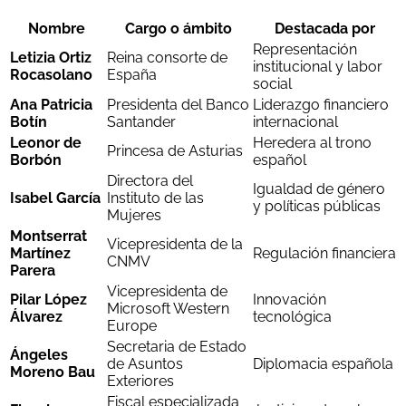
Nombre
Cargo o ámbito
Destacada por
Representación
Letizia Ortiz
Reina consorte de
institucional y labor
Rocasolano
España
social
Ana Patricia
Presidenta del Banco
Liderazgo financiero
Botín
Santander
internacional
Leonor de
Heredera al trono
Princesa de Asturias
Borbón
español
Directora del
Igualdad de género
Isabel García
Instituto de las
y políticas públicas
Mujeres
Montserrat
Vicepresidenta de la
Martínez
Regulación financiera
CNMV
Parera
Vicepresidenta de
Pilar López
Innovación
Microsoft Western
Álvarez
tecnológica
Europe
Secretaria de Estado
Ángeles
de Asuntos
Diplomacia española
Moreno Bau
Exteriores
Fiscal especializada