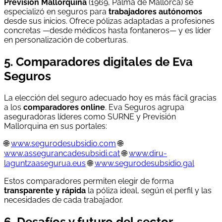
Previsión Mallorquina
(1969, Palma de Mallorca) se
especializó en seguros para
trabajadores autónomos
desde sus inicios. Ofrece pólizas adaptadas a profesiones
concretas —desde médicos hasta fontaneros— y es líder
en personalización de coberturas.
5. Comparadores digitales de Eva
Seguros
La elección del seguro adecuado hoy es más fácil gracias
a los
comparadores online
. Eva Seguros agrupa
aseguradoras líderes como SURNE y Previsión
Mallorquina en sus portales:
🌐
www.segurodesubsidio.com
🌐
www.assegurancadesubsidi.cat
🌐
www.diru-
laguntzaasegurua.eus
🌐
www.segurodesubsidio.gal
Estos comparadores permiten elegir de forma
transparente y rápida
la póliza ideal, según el perfil y las
necesidades de cada trabajador.
6. Desafíos y futuro del sector