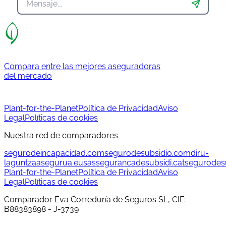
Compara entre las mejores aseguradoras
del mercado
Plant-for-the-Planet
Política de Privacidad
Aviso
Legal
Políticas de cookies
Nuestra red de comparadores
segurodeincapacidad.com
segurodesubsidio.com
diru-
laguntzaasegurua.eus
assegurancadesubsidi.cat
segurodesu
Plant-for-the-Planet
Política de Privacidad
Aviso
Legal
Políticas de cookies
Comparador Eva Correduría de Seguros SL, CIF:
B88383898 - J-3739