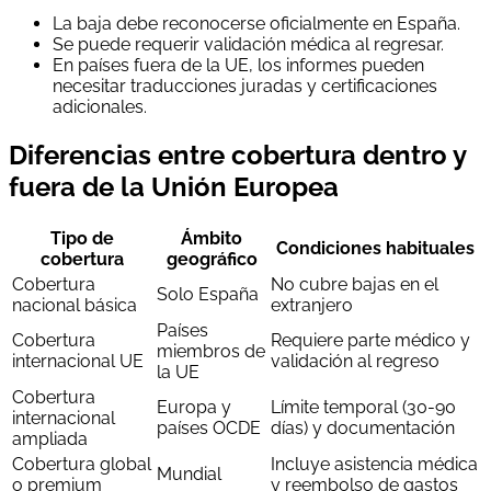
La baja debe reconocerse oficialmente en España.
Se puede requerir validación médica al regresar.
En países fuera de la UE, los informes pueden
necesitar traducciones juradas y certificaciones
adicionales.
Diferencias entre cobertura dentro y
fuera de la Unión Europea
Tipo de
Ámbito
Condiciones habituales
cobertura
geográfico
Cobertura
No cubre bajas en el
Solo España
nacional básica
extranjero
Países
Cobertura
Requiere parte médico y
miembros de
internacional UE
validación al regreso
la UE
Cobertura
Europa y
Límite temporal (30-90
internacional
países OCDE
días) y documentación
ampliada
Cobertura global
Incluye asistencia médica
Mundial
o premium
y reembolso de gastos