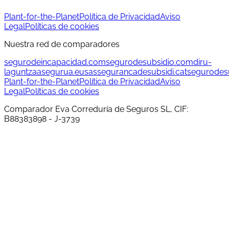
Plant-for-the-Planet
Política de Privacidad
Aviso
Legal
Políticas de cookies
Nuestra red de comparadores
segurodeincapacidad.com
segurodesubsidio.com
diru-
laguntzaasegurua.eus
assegurancadesubsidi.cat
segurodesu
Plant-for-the-Planet
Política de Privacidad
Aviso
Legal
Políticas de cookies
Comparador Eva Correduría de Seguros SL, CIF:
B88383898 - J-3739