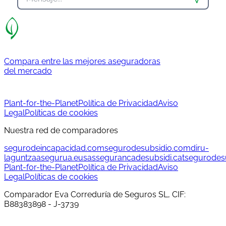
Compara entre las mejores aseguradoras
del mercado
Plant-for-the-Planet
Política de Privacidad
Aviso
Legal
Políticas de cookies
Nuestra red de comparadores
segurodeincapacidad.com
segurodesubsidio.com
diru-
laguntzaasegurua.eus
assegurancadesubsidi.cat
segurodesu
Plant-for-the-Planet
Política de Privacidad
Aviso
Legal
Políticas de cookies
Comparador Eva Correduría de Seguros SL, CIF:
B88383898 - J-3739